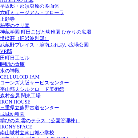
HOSHINO Bldg
早坂邸・那須塩原の多面体
六町ミュージアム・フローラ
正願寺
秘密のクリ園
神蔵学園 町田こばと幼稚園 ひかりの広場
惜櫟荘（旧岩波別邸）
武蔵野プレイス・境南ふれあい広場公園
VR邸
田町日工ビル
時間の倉庫
水の神殿
CELLULOID JAM
コーンズ大阪サービスセンター
平山郁夫シルクロード美術館
森村金属 関東工場
IRON HOUSE
三重県立熊野古道センター
成城幼稚園
学びの森 雲のテラス（公園管理棟）
IRONY SPACE
南山城村立南山城小学校