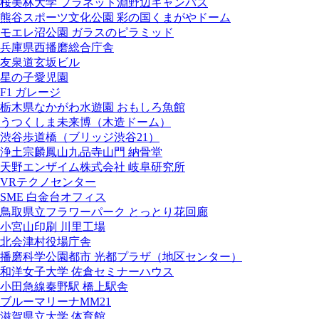
桜美林大学 プラネット淵野辺キャンパス
熊谷スポーツ文化公園 彩の国くまがやドーム
モエレ沼公園 ガラスのピラミッド
兵庫県西播磨総合庁舎
友泉道玄坂ビル
星の子愛児園
F1 ガレージ
栃木県なかがわ水遊園 おもしろ魚館
うつくしま未来博（木造ドーム）
渋谷歩道橋（ブリッジ渋谷21）
浄土宗麟鳳山九品寺山門 納骨堂
天野エンザイム株式会社 岐阜研究所
VRテクノセンター
SME 白金台オフィス
鳥取県立フラワーパーク とっとり花回廊
小宮山印刷 川里工場
北会津村役場庁舎
播磨科学公園都市 光都プラザ（地区センター）
和洋女子大学 佐倉セミナーハウス
小田急線秦野駅 橋上駅舎
ブルーマリーナMM21
滋賀県立大学 体育館