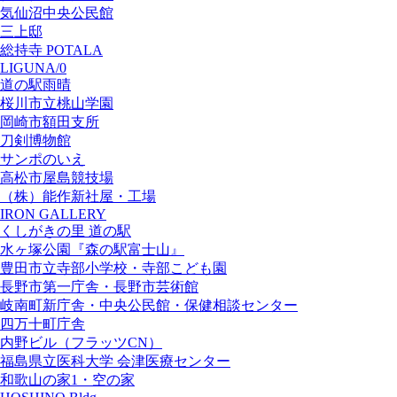
気仙沼中央公民館
三上邸
総持寺 POTALA
LIGUNA/0
道の駅雨晴
桜川市立桃山学園
岡崎市額田支所
刀剣博物館
サンポのいえ
高松市屋島競技場
（株）能作新社屋・工場
IRON GALLERY
くしがきの里 道の駅
水ヶ塚公園『森の駅富士山』
豊田市立寺部小学校・寺部こども園
長野市第一庁舎・長野市芸術館
岐南町新庁舎・中央公⺠館・保健相談センター
四万十町庁舎
内野ビル（フラッツCN）
福島県立医科大学 会津医療センター
和歌山の家1・空の家