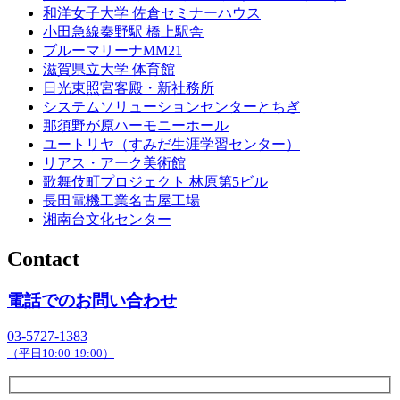
和洋女子大学 佐倉セミナーハウス
小田急線秦野駅 橋上駅舎
ブルーマリーナMM21
滋賀県立大学 体育館
日光東照宮客殿・新社務所
システムソリューションセンターとちぎ
那須野が原ハーモニーホール
ユートリヤ（すみだ生涯学習センター）
リアス・アーク美術館
歌舞伎町プロジェクト 林原第5ビル
長田電機工業名古屋工場
湘南台文化センター
Contact
電話でのお問い合わせ
03-5727-1383
（平日10:00-19:00）