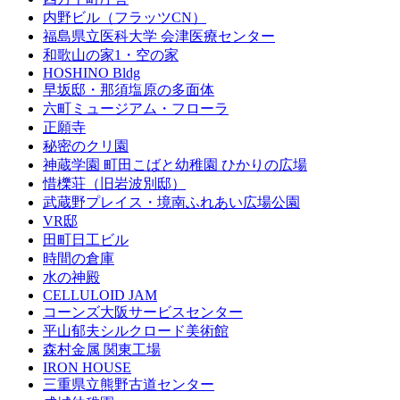
内野ビル（フラッツCN）
福島県立医科大学 会津医療センター
和歌山の家1・空の家
HOSHINO Bldg
早坂邸・那須塩原の多面体
六町ミュージアム・フローラ
正願寺
秘密のクリ園
神蔵学園 町田こばと幼稚園 ひかりの広場
惜櫟荘（旧岩波別邸）
武蔵野プレイス・境南ふれあい広場公園
VR邸
田町日工ビル
時間の倉庫
水の神殿
CELLULOID JAM
コーンズ大阪サービスセンター
平山郁夫シルクロード美術館
森村金属 関東工場
IRON HOUSE
三重県立熊野古道センター