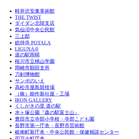
軽井沢安東美術館
THE TWIST
ダイダン北陸支店
気仙沼中央公民館
三上邸
総持寺 POTALA
LIGUNA/0
道の駅雨晴
桜川市立桃山学園
岡崎市額田支所
刀剣博物館
サンポのいえ
高松市屋島競技場
（株）能作新社屋・工場
IRON GALLERY
くしがきの里 道の駅
水ヶ塚公園『森の駅富士山』
豊田市立寺部小学校・寺部こども園
長野市第一庁舎・長野市芸術館
岐南町新庁舎・中央公⺠館・保健相談センター
四万十町庁舎