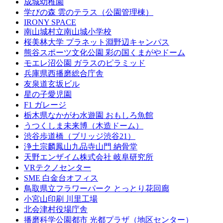
成城幼稚園
学びの森 雲のテラス（公園管理棟）
IRONY SPACE
南山城村立南山城小学校
桜美林大学 プラネット淵野辺キャンパス
熊谷スポーツ文化公園 彩の国くまがやドーム
モエレ沼公園 ガラスのピラミッド
兵庫県西播磨総合庁舎
友泉道玄坂ビル
星の子愛児園
F1 ガレージ
栃木県なかがわ水遊園 おもしろ魚館
うつくしま未来博（木造ドーム）
渋谷歩道橋（ブリッジ渋谷21）
浄土宗麟鳳山九品寺山門 納骨堂
天野エンザイム株式会社 岐阜研究所
VRテクノセンター
SME 白金台オフィス
鳥取県立フラワーパーク とっとり花回廊
小宮山印刷 川里工場
北会津村役場庁舎
播磨科学公園都市 光都プラザ（地区センター）