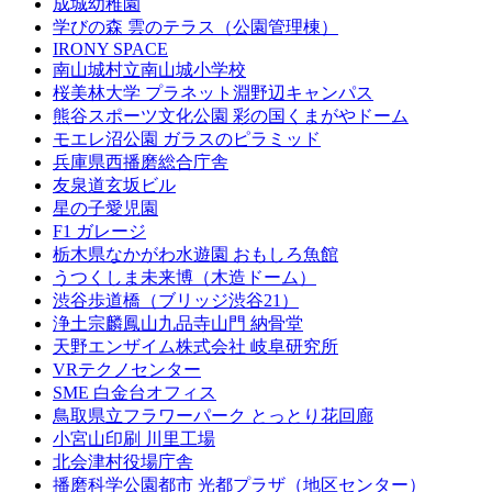
成城幼稚園
学びの森 雲のテラス（公園管理棟）
IRONY SPACE
南山城村立南山城小学校
桜美林大学 プラネット淵野辺キャンパス
熊谷スポーツ文化公園 彩の国くまがやドーム
モエレ沼公園 ガラスのピラミッド
兵庫県西播磨総合庁舎
友泉道玄坂ビル
星の子愛児園
F1 ガレージ
栃木県なかがわ水遊園 おもしろ魚館
うつくしま未来博（木造ドーム）
渋谷歩道橋（ブリッジ渋谷21）
浄土宗麟鳳山九品寺山門 納骨堂
天野エンザイム株式会社 岐阜研究所
VRテクノセンター
SME 白金台オフィス
鳥取県立フラワーパーク とっとり花回廊
小宮山印刷 川里工場
北会津村役場庁舎
播磨科学公園都市 光都プラザ（地区センター）