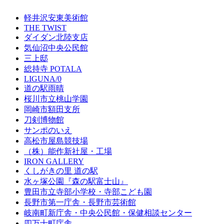
軽井沢安東美術館
THE TWIST
ダイダン北陸支店
気仙沼中央公民館
三上邸
総持寺 POTALA
LIGUNA/0
道の駅雨晴
桜川市立桃山学園
岡崎市額田支所
刀剣博物館
サンポのいえ
高松市屋島競技場
（株）能作新社屋・工場
IRON GALLERY
くしがきの里 道の駅
水ヶ塚公園『森の駅富士山』
豊田市立寺部小学校・寺部こども園
長野市第一庁舎・長野市芸術館
岐南町新庁舎・中央公⺠館・保健相談センター
四万十町庁舎