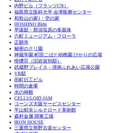
内野ビル（フラッツCN）
福島県立医科大学 会津医療センター
和歌山の家1・空の家
HOSHINO Bldg
早坂邸・那須塩原の多面体
六町ミュージアム・フローラ
正願寺
秘密のクリ園
神蔵学園 町田こばと幼稚園 ひかりの広場
惜櫟荘（旧岩波別邸）
武蔵野プレイス・境南ふれあい広場公園
VR邸
田町日工ビル
時間の倉庫
水の神殿
CELLULOID JAM
コーンズ大阪サービスセンター
平山郁夫シルクロード美術館
森村金属 関東工場
IRON HOUSE
三重県立熊野古道センター