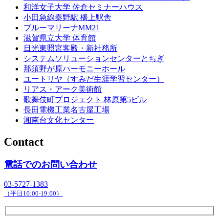
和洋女子大学 佐倉セミナーハウス
小田急線秦野駅 橋上駅舎
ブルーマリーナMM21
滋賀県立大学 体育館
日光東照宮客殿・新社務所
システムソリューションセンターとちぎ
那須野が原ハーモニーホール
ユートリヤ（すみだ生涯学習センター）
リアス・アーク美術館
歌舞伎町プロジェクト 林原第5ビル
長田電機工業名古屋工場
湘南台文化センター
Contact
電話でのお問い合わせ
03-5727-1383
（平日10:00-19:00）