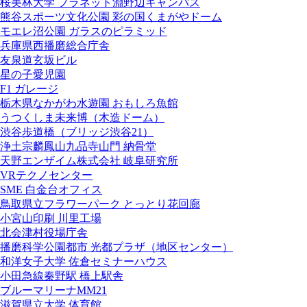
桜美林大学 プラネット淵野辺キャンパス
熊谷スポーツ文化公園 彩の国くまがやドーム
モエレ沼公園 ガラスのピラミッド
兵庫県西播磨総合庁舎
友泉道玄坂ビル
星の子愛児園
F1 ガレージ
栃木県なかがわ水遊園 おもしろ魚館
うつくしま未来博（木造ドーム）
渋谷歩道橋（ブリッジ渋谷21）
浄土宗麟鳳山九品寺山門 納骨堂
天野エンザイム株式会社 岐阜研究所
VRテクノセンター
SME 白金台オフィス
鳥取県立フラワーパーク とっとり花回廊
小宮山印刷 川里工場
北会津村役場庁舎
播磨科学公園都市 光都プラザ（地区センター）
和洋女子大学 佐倉セミナーハウス
小田急線秦野駅 橋上駅舎
ブルーマリーナMM21
滋賀県立大学 体育館