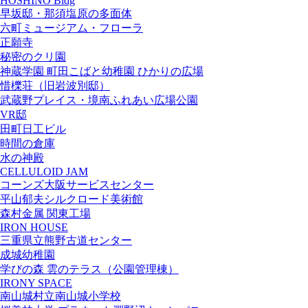
HOSHINO Bldg
早坂邸・那須塩原の多面体
六町ミュージアム・フローラ
正願寺
秘密のクリ園
神蔵学園 町田こばと幼稚園 ひかりの広場
惜櫟荘（旧岩波別邸）
武蔵野プレイス・境南ふれあい広場公園
VR邸
田町日工ビル
時間の倉庫
水の神殿
CELLULOID JAM
コーンズ大阪サービスセンター
平山郁夫シルクロード美術館
森村金属 関東工場
IRON HOUSE
三重県立熊野古道センター
成城幼稚園
学びの森 雲のテラス（公園管理棟）
IRONY SPACE
南山城村立南山城小学校