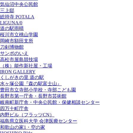
気仙沼中央公民館
三上邸
総持寺 POTALA
LIGUNA/0
道の駅雨晴
桜川市立桃山学園
岡崎市額田支所
刀剣博物館
サンポのいえ
高松市屋島競技場
（株）能作新社屋・工場
IRON GALLERY
くしがきの里 道の駅
水ヶ塚公園『森の駅富士山』
豊田市立寺部小学校・寺部こども園
長野市第一庁舎・長野市芸術館
岐南町新庁舎・中央公⺠館・保健相談センター
四万十町庁舎
内野ビル（フラッツCN）
福島県立医科大学 会津医療センター
和歌山の家1・空の家