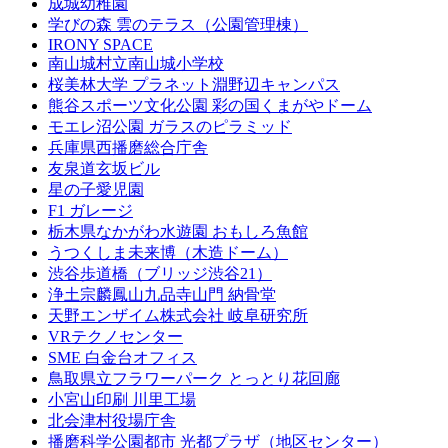
成城幼稚園
学びの森 雲のテラス（公園管理棟）
IRONY SPACE
南山城村立南山城小学校
桜美林大学 プラネット淵野辺キャンパス
熊谷スポーツ文化公園 彩の国くまがやドーム
モエレ沼公園 ガラスのピラミッド
兵庫県西播磨総合庁舎
友泉道玄坂ビル
星の子愛児園
F1 ガレージ
栃木県なかがわ水遊園 おもしろ魚館
うつくしま未来博（木造ドーム）
渋谷歩道橋（ブリッジ渋谷21）
浄土宗麟鳳山九品寺山門 納骨堂
天野エンザイム株式会社 岐阜研究所
VRテクノセンター
SME 白金台オフィス
鳥取県立フラワーパーク とっとり花回廊
小宮山印刷 川里工場
北会津村役場庁舎
播磨科学公園都市 光都プラザ（地区センター）