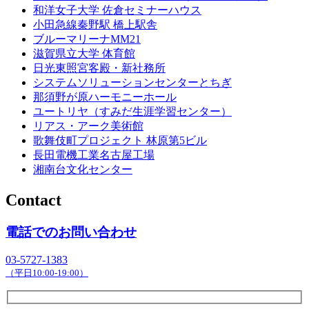
和洋女子大学 佐倉セミナーハウス
小田急線秦野駅 橋上駅舎
ブルーマリーナMM21
滋賀県立大学 体育館
日光東照宮客殿・新社務所
システムソリューションセンターとちぎ
那須野が原ハーモニーホール
ユートリヤ（すみだ生涯学習センター）
リアス・アーク美術館
歌舞伎町プロジェクト 林原第5ビル
長田電機工業名古屋工場
湘南台文化センター
Contact
電話でのお問い合わせ
03-5727-1383
（平日10:00-19:00）