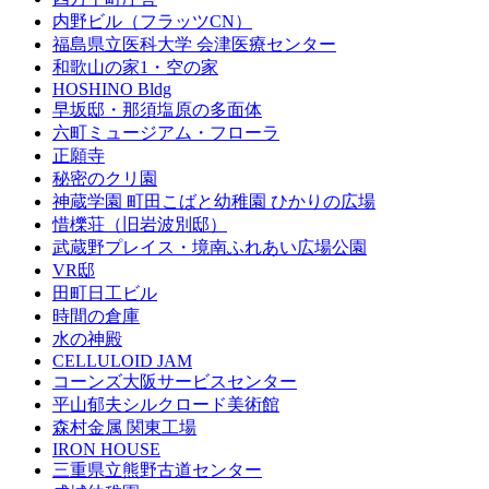
内野ビル（フラッツCN）
福島県立医科大学 会津医療センター
和歌山の家1・空の家
HOSHINO Bldg
早坂邸・那須塩原の多面体
六町ミュージアム・フローラ
正願寺
秘密のクリ園
神蔵学園 町田こばと幼稚園 ひかりの広場
惜櫟荘（旧岩波別邸）
武蔵野プレイス・境南ふれあい広場公園
VR邸
田町日工ビル
時間の倉庫
水の神殿
CELLULOID JAM
コーンズ大阪サービスセンター
平山郁夫シルクロード美術館
森村金属 関東工場
IRON HOUSE
三重県立熊野古道センター