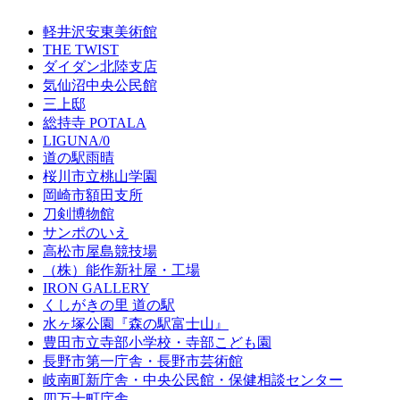
軽井沢安東美術館
THE TWIST
ダイダン北陸支店
気仙沼中央公民館
三上邸
総持寺 POTALA
LIGUNA/0
道の駅雨晴
桜川市立桃山学園
岡崎市額田支所
刀剣博物館
サンポのいえ
高松市屋島競技場
（株）能作新社屋・工場
IRON GALLERY
くしがきの里 道の駅
水ヶ塚公園『森の駅富士山』
豊田市立寺部小学校・寺部こども園
長野市第一庁舎・長野市芸術館
岐南町新庁舎・中央公⺠館・保健相談センター
四万十町庁舎