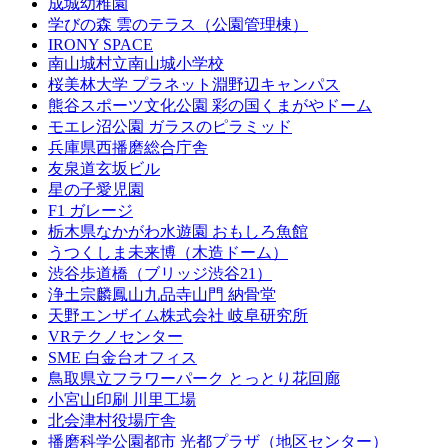
成城幼稚園
学びの森 雲のテラス（公園管理棟）
IRONY SPACE
南山城村立南山城小学校
桜美林大学 プラネット淵野辺キャンパス
熊谷スポーツ文化公園 彩の国くまがやドーム
モエレ沼公園 ガラスのピラミッド
兵庫県西播磨総合庁舎
友泉道玄坂ビル
星の子愛児園
F1 ガレージ
栃木県なかがわ水遊園 おもしろ魚館
うつくしま未来博（木造ドーム）
渋谷歩道橋（ブリッジ渋谷21）
浄土宗麟鳳山九品寺山門 納骨堂
天野エンザイム株式会社 岐阜研究所
VRテクノセンター
SME 白金台オフィス
鳥取県立フラワーパーク とっとり花回廊
小宮山印刷 川里工場
北会津村役場庁舎
播磨科学公園都市 光都プラザ（地区センター）