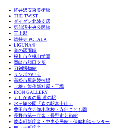
軽井沢安東美術館
THE TWIST
ダイダン北陸支店
気仙沼中央公民館
三上邸
総持寺 POTALA
LIGUNA/0
道の駅雨晴
桜川市立桃山学園
岡崎市額田支所
刀剣博物館
サンポのいえ
高松市屋島競技場
（株）能作新社屋・工場
IRON GALLERY
くしがきの里 道の駅
水ヶ塚公園『森の駅富士山』
豊田市立寺部小学校・寺部こども園
長野市第一庁舎・長野市芸術館
岐南町新庁舎・中央公⺠館・保健相談センター
四万十町庁舎