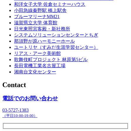
和洋女子大学 佐倉セミナーハウス
小田急線秦野駅 橋上駅舎
ブルーマリーナMM21
滋賀県立大学 体育館
日光東照宮客殿・新社務所
システムソリューションセンターとちぎ
那須野が原ハーモニーホール
ユートリヤ（すみだ生涯学習センター）
リアス・アーク美術館
歌舞伎町プロジェクト 林原第5ビル
長田電機工業名古屋工場
湘南台文化センター
Contact
電話でのお問い合わせ
03-5727-1383
（平日10:00-19:00）