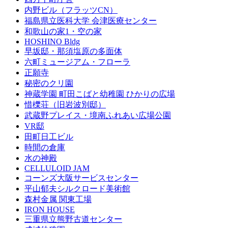
内野ビル（フラッツCN）
福島県立医科大学 会津医療センター
和歌山の家1・空の家
HOSHINO Bldg
早坂邸・那須塩原の多面体
六町ミュージアム・フローラ
正願寺
秘密のクリ園
神蔵学園 町田こばと幼稚園 ひかりの広場
惜櫟荘（旧岩波別邸）
武蔵野プレイス・境南ふれあい広場公園
VR邸
田町日工ビル
時間の倉庫
水の神殿
CELLULOID JAM
コーンズ大阪サービスセンター
平山郁夫シルクロード美術館
森村金属 関東工場
IRON HOUSE
三重県立熊野古道センター