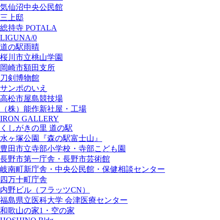
気仙沼中央公民館
三上邸
総持寺 POTALA
LIGUNA/0
道の駅雨晴
桜川市立桃山学園
岡崎市額田支所
刀剣博物館
サンポのいえ
高松市屋島競技場
（株）能作新社屋・工場
IRON GALLERY
くしがきの里 道の駅
水ヶ塚公園『森の駅富士山』
豊田市立寺部小学校・寺部こども園
長野市第一庁舎・長野市芸術館
岐南町新庁舎・中央公⺠館・保健相談センター
四万十町庁舎
内野ビル（フラッツCN）
福島県立医科大学 会津医療センター
和歌山の家1・空の家