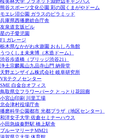
桜美林大学 プラネット淵野辺キャンパス
熊谷スポーツ文化公園 彩の国くまがやドーム
モエレ沼公園 ガラスのピラミッド
兵庫県西播磨総合庁舎
友泉道玄坂ビル
星の子愛児園
F1 ガレージ
栃木県なかがわ水遊園 おもしろ魚館
うつくしま未来博（木造ドーム）
渋谷歩道橋（ブリッジ渋谷21）
浄土宗麟鳳山九品寺山門 納骨堂
天野エンザイム株式会社 岐阜研究所
VRテクノセンター
SME 白金台オフィス
鳥取県立フラワーパーク とっとり花回廊
小宮山印刷 川里工場
北会津村役場庁舎
播磨科学公園都市 光都プラザ（地区センター）
和洋女子大学 佐倉セミナーハウス
小田急線秦野駅 橋上駅舎
ブルーマリーナMM21
滋賀県立大学 体育館