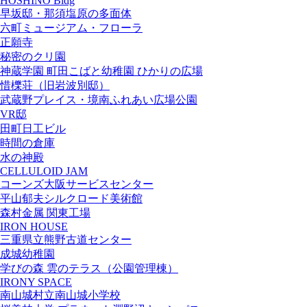
HOSHINO Bldg
早坂邸・那須塩原の多面体
六町ミュージアム・フローラ
正願寺
秘密のクリ園
神蔵学園 町田こばと幼稚園 ひかりの広場
惜櫟荘（旧岩波別邸）
武蔵野プレイス・境南ふれあい広場公園
VR邸
田町日工ビル
時間の倉庫
水の神殿
CELLULOID JAM
コーンズ大阪サービスセンター
平山郁夫シルクロード美術館
森村金属 関東工場
IRON HOUSE
三重県立熊野古道センター
成城幼稚園
学びの森 雲のテラス（公園管理棟）
IRONY SPACE
南山城村立南山城小学校