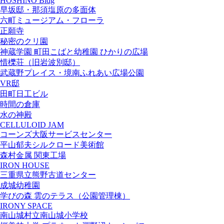
HOSHINO Bldg
早坂邸・那須塩原の多面体
六町ミュージアム・フローラ
正願寺
秘密のクリ園
神蔵学園 町田こばと幼稚園 ひかりの広場
惜櫟荘（旧岩波別邸）
武蔵野プレイス・境南ふれあい広場公園
VR邸
田町日工ビル
時間の倉庫
水の神殿
CELLULOID JAM
コーンズ大阪サービスセンター
平山郁夫シルクロード美術館
森村金属 関東工場
IRON HOUSE
三重県立熊野古道センター
成城幼稚園
学びの森 雲のテラス（公園管理棟）
IRONY SPACE
南山城村立南山城小学校