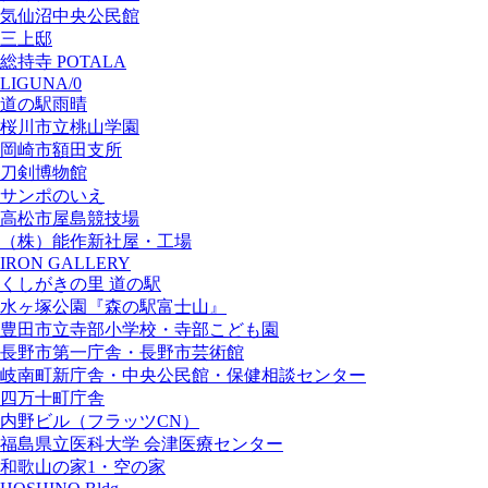
気仙沼中央公民館
三上邸
総持寺 POTALA
LIGUNA/0
道の駅雨晴
桜川市立桃山学園
岡崎市額田支所
刀剣博物館
サンポのいえ
高松市屋島競技場
（株）能作新社屋・工場
IRON GALLERY
くしがきの里 道の駅
水ヶ塚公園『森の駅富士山』
豊田市立寺部小学校・寺部こども園
長野市第一庁舎・長野市芸術館
岐南町新庁舎・中央公⺠館・保健相談センター
四万十町庁舎
内野ビル（フラッツCN）
福島県立医科大学 会津医療センター
和歌山の家1・空の家