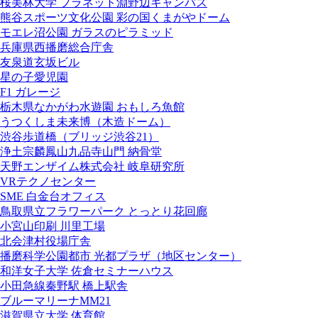
桜美林大学 プラネット淵野辺キャンパス
熊谷スポーツ文化公園 彩の国くまがやドーム
モエレ沼公園 ガラスのピラミッド
兵庫県西播磨総合庁舎
友泉道玄坂ビル
星の子愛児園
F1 ガレージ
栃木県なかがわ水遊園 おもしろ魚館
うつくしま未来博（木造ドーム）
渋谷歩道橋（ブリッジ渋谷21）
浄土宗麟鳳山九品寺山門 納骨堂
天野エンザイム株式会社 岐阜研究所
VRテクノセンター
SME 白金台オフィス
鳥取県立フラワーパーク とっとり花回廊
小宮山印刷 川里工場
北会津村役場庁舎
播磨科学公園都市 光都プラザ（地区センター）
和洋女子大学 佐倉セミナーハウス
小田急線秦野駅 橋上駅舎
ブルーマリーナMM21
滋賀県立大学 体育館