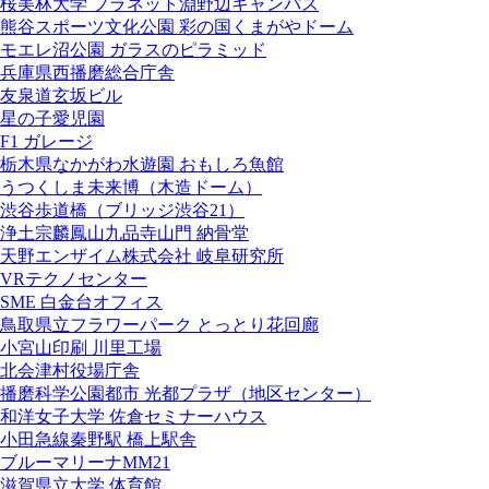
桜美林大学 プラネット淵野辺キャンパス
熊谷スポーツ文化公園 彩の国くまがやドーム
モエレ沼公園 ガラスのピラミッド
兵庫県西播磨総合庁舎
友泉道玄坂ビル
星の子愛児園
F1 ガレージ
栃木県なかがわ水遊園 おもしろ魚館
うつくしま未来博（木造ドーム）
渋谷歩道橋（ブリッジ渋谷21）
浄土宗麟鳳山九品寺山門 納骨堂
天野エンザイム株式会社 岐阜研究所
VRテクノセンター
SME 白金台オフィス
鳥取県立フラワーパーク とっとり花回廊
小宮山印刷 川里工場
北会津村役場庁舎
播磨科学公園都市 光都プラザ（地区センター）
和洋女子大学 佐倉セミナーハウス
小田急線秦野駅 橋上駅舎
ブルーマリーナMM21
滋賀県立大学 体育館