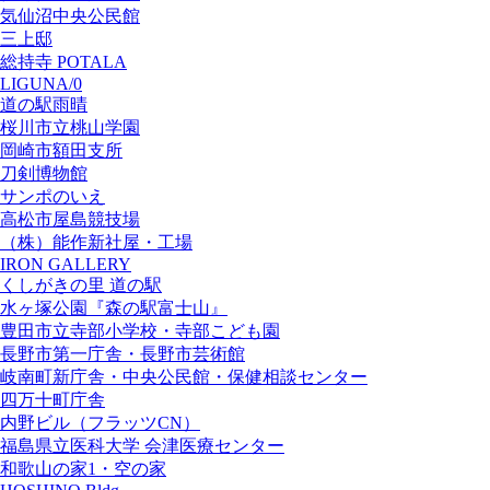
気仙沼中央公民館
三上邸
総持寺 POTALA
LIGUNA/0
道の駅雨晴
桜川市立桃山学園
岡崎市額田支所
刀剣博物館
サンポのいえ
高松市屋島競技場
（株）能作新社屋・工場
IRON GALLERY
くしがきの里 道の駅
水ヶ塚公園『森の駅富士山』
豊田市立寺部小学校・寺部こども園
長野市第一庁舎・長野市芸術館
岐南町新庁舎・中央公⺠館・保健相談センター
四万十町庁舎
内野ビル（フラッツCN）
福島県立医科大学 会津医療センター
和歌山の家1・空の家