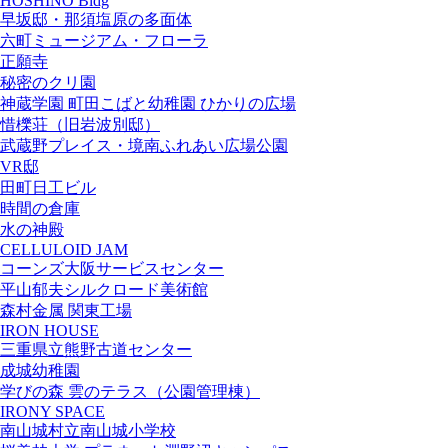
HOSHINO Bldg
早坂邸・那須塩原の多面体
六町ミュージアム・フローラ
正願寺
秘密のクリ園
神蔵学園 町田こばと幼稚園 ひかりの広場
惜櫟荘（旧岩波別邸）
武蔵野プレイス・境南ふれあい広場公園
VR邸
田町日工ビル
時間の倉庫
水の神殿
CELLULOID JAM
コーンズ大阪サービスセンター
平山郁夫シルクロード美術館
森村金属 関東工場
IRON HOUSE
三重県立熊野古道センター
成城幼稚園
学びの森 雲のテラス（公園管理棟）
IRONY SPACE
南山城村立南山城小学校