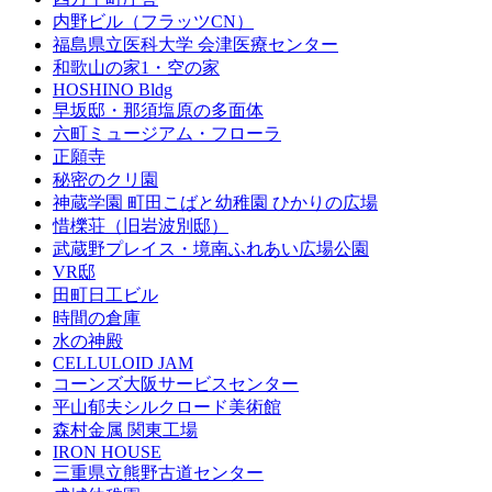
内野ビル（フラッツCN）
福島県立医科大学 会津医療センター
和歌山の家1・空の家
HOSHINO Bldg
早坂邸・那須塩原の多面体
六町ミュージアム・フローラ
正願寺
秘密のクリ園
神蔵学園 町田こばと幼稚園 ひかりの広場
惜櫟荘（旧岩波別邸）
武蔵野プレイス・境南ふれあい広場公園
VR邸
田町日工ビル
時間の倉庫
水の神殿
CELLULOID JAM
コーンズ大阪サービスセンター
平山郁夫シルクロード美術館
森村金属 関東工場
IRON HOUSE
三重県立熊野古道センター