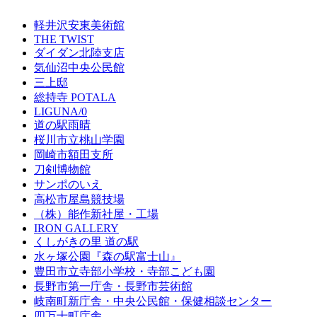
軽井沢安東美術館
THE TWIST
ダイダン北陸支店
気仙沼中央公民館
三上邸
総持寺 POTALA
LIGUNA/0
道の駅雨晴
桜川市立桃山学園
岡崎市額田支所
刀剣博物館
サンポのいえ
高松市屋島競技場
（株）能作新社屋・工場
IRON GALLERY
くしがきの里 道の駅
水ヶ塚公園『森の駅富士山』
豊田市立寺部小学校・寺部こども園
長野市第一庁舎・長野市芸術館
岐南町新庁舎・中央公⺠館・保健相談センター
四万十町庁舎