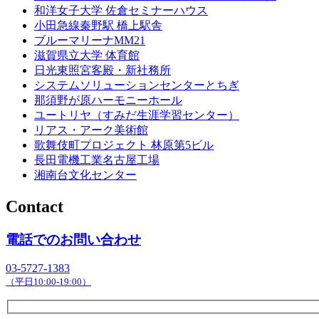
和洋女子大学 佐倉セミナーハウス
小田急線秦野駅 橋上駅舎
ブルーマリーナMM21
滋賀県立大学 体育館
日光東照宮客殿・新社務所
システムソリューションセンターとちぎ
那須野が原ハーモニーホール
ユートリヤ（すみだ生涯学習センター）
リアス・アーク美術館
歌舞伎町プロジェクト 林原第5ビル
長田電機工業名古屋工場
湘南台文化センター
Contact
電話でのお問い合わせ
03-5727-1383
（平日10:00-19:00）