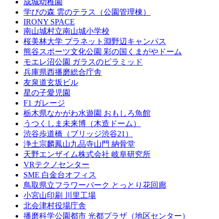
成城幼稚園
学びの森 雲のテラス（公園管理棟）
IRONY SPACE
南山城村立南山城小学校
桜美林大学 プラネット淵野辺キャンパス
熊谷スポーツ文化公園 彩の国くまがやドーム
モエレ沼公園 ガラスのピラミッド
兵庫県西播磨総合庁舎
友泉道玄坂ビル
星の子愛児園
F1 ガレージ
栃木県なかがわ水遊園 おもしろ魚館
うつくしま未来博（木造ドーム）
渋谷歩道橋（ブリッジ渋谷21）
浄土宗麟鳳山九品寺山門 納骨堂
天野エンザイム株式会社 岐阜研究所
VRテクノセンター
SME 白金台オフィス
鳥取県立フラワーパーク とっとり花回廊
小宮山印刷 川里工場
北会津村役場庁舎
播磨科学公園都市 光都プラザ（地区センター）