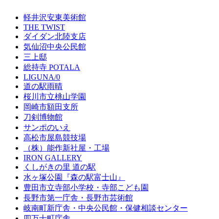
軽井沢安東美術館
THE TWIST
ダイダン北陸支店
気仙沼中央公民館
三上邸
総持寺 POTALA
LIGUNA/0
道の駅雨晴
桜川市立桃山学園
岡崎市額田支所
刀剣博物館
サンポのいえ
高松市屋島競技場
（株）能作新社屋・工場
IRON GALLERY
くしがきの里 道の駅
水ヶ塚公園『森の駅富士山』
豊田市立寺部小学校・寺部こども園
長野市第一庁舎・長野市芸術館
岐南町新庁舎・中央公⺠館・保健相談センター
四万十町庁舎