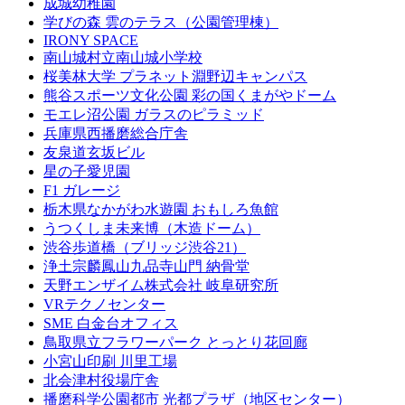
成城幼稚園
学びの森 雲のテラス（公園管理棟）
IRONY SPACE
南山城村立南山城小学校
桜美林大学 プラネット淵野辺キャンパス
熊谷スポーツ文化公園 彩の国くまがやドーム
モエレ沼公園 ガラスのピラミッド
兵庫県西播磨総合庁舎
友泉道玄坂ビル
星の子愛児園
F1 ガレージ
栃木県なかがわ水遊園 おもしろ魚館
うつくしま未来博（木造ドーム）
渋谷歩道橋（ブリッジ渋谷21）
浄土宗麟鳳山九品寺山門 納骨堂
天野エンザイム株式会社 岐阜研究所
VRテクノセンター
SME 白金台オフィス
鳥取県立フラワーパーク とっとり花回廊
小宮山印刷 川里工場
北会津村役場庁舎
播磨科学公園都市 光都プラザ（地区センター）