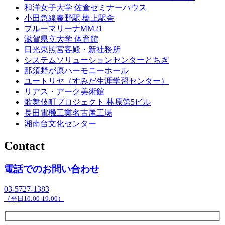
和洋女子大学 佐倉セミナーハウス
小田急線秦野駅 橋上駅舎
ブルーマリーナMM21
滋賀県立大学 体育館
日光東照宮客殿・新社務所
システムソリューションセンターとちぎ
那須野が原ハーモニーホール
ユートリヤ（すみだ生涯学習センター）
リアス・アーク美術館
歌舞伎町プロジェクト 林原第5ビル
長田電機工業名古屋工場
湘南台文化センター
Contact
電話でのお問い合わせ
03-5727-1383
（平日10:00-19:00）