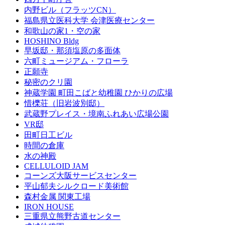
内野ビル（フラッツCN）
福島県立医科大学 会津医療センター
和歌山の家1・空の家
HOSHINO Bldg
早坂邸・那須塩原の多面体
六町ミュージアム・フローラ
正願寺
秘密のクリ園
神蔵学園 町田こばと幼稚園 ひかりの広場
惜櫟荘（旧岩波別邸）
武蔵野プレイス・境南ふれあい広場公園
VR邸
田町日工ビル
時間の倉庫
水の神殿
CELLULOID JAM
コーンズ大阪サービスセンター
平山郁夫シルクロード美術館
森村金属 関東工場
IRON HOUSE
三重県立熊野古道センター