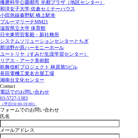
播磨科学公園都市 光都プラザ（地区センター）
和洋女子大学 佐倉セミナーハウス
小田急線秦野駅 橋上駅舎
ブルーマリーナMM21
滋賀県立大学 体育館
日光東照宮客殿・新社務所
システムソリューションセンターとちぎ
那須野が原ハーモニーホール
ユートリヤ（すみだ生涯学習センター）
リアス・アーク美術館
歌舞伎町プロジェクト 林原第5ビル
長田電機工業名古屋工場
湘南台文化センター
Contact
電話でのお問い合わせ
03-5727-1383
（平日10:00-19:00）
フォームでのお問い合わせ
氏名
メールアドレス