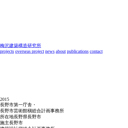
梅沢建築構造研究所
projects
overseas project
news
about
publications
contact
2015
長野市第一庁舎・
長野市芸術館
槇総合計画事務所
所在地
長野県長野市
施主
長野市