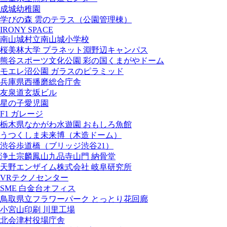
成城幼稚園
学びの森 雲のテラス（公園管理棟）
IRONY SPACE
南山城村立南山城小学校
桜美林大学 プラネット淵野辺キャンパス
熊谷スポーツ文化公園 彩の国くまがやドーム
モエレ沼公園 ガラスのピラミッド
兵庫県西播磨総合庁舎
友泉道玄坂ビル
星の子愛児園
F1 ガレージ
栃木県なかがわ水遊園 おもしろ魚館
うつくしま未来博（木造ドーム）
渋谷歩道橋（ブリッジ渋谷21）
浄土宗麟鳳山九品寺山門 納骨堂
天野エンザイム株式会社 岐阜研究所
VRテクノセンター
SME 白金台オフィス
鳥取県立フラワーパーク とっとり花回廊
小宮山印刷 川里工場
北会津村役場庁舎