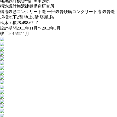
建築設計
槇総合計画事務所
構造設計
梅沢建築構造研究所
構造
鉄筋コンクリート造 一部鉄骨鉄筋コンクリート造 鉄骨造
規模
地下2階 地上8階 塔屋1階
延床面積
28,498.67m²
設計期間
2011年11月〜2013年3月
竣工
2015年11月