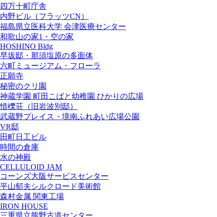
四万十町庁舎
内野ビル（フラッツCN）
福島県立医科大学 会津医療センター
和歌山の家1・空の家
HOSHINO Bldg
早坂邸・那須塩原の多面体
六町ミュージアム・フローラ
正願寺
秘密のクリ園
神蔵学園 町田こばと幼稚園 ひかりの広場
惜櫟荘（旧岩波別邸）
武蔵野プレイス・境南ふれあい広場公園
VR邸
田町日工ビル
時間の倉庫
水の神殿
CELLULOID JAM
コーンズ大阪サービスセンター
平山郁夫シルクロード美術館
森村金属 関東工場
IRON HOUSE
三重県立熊野古道センター