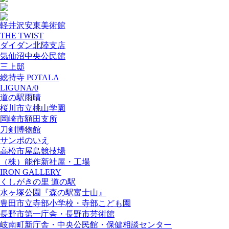
軽井沢安東美術館
THE TWIST
ダイダン北陸支店
気仙沼中央公民館
三上邸
総持寺 POTALA
LIGUNA/0
道の駅雨晴
桜川市立桃山学園
岡崎市額田支所
刀剣博物館
サンポのいえ
高松市屋島競技場
（株）能作新社屋・工場
IRON GALLERY
くしがきの里 道の駅
水ヶ塚公園『森の駅富士山』
豊田市立寺部小学校・寺部こども園
長野市第一庁舎・長野市芸術館
岐南町新庁舎・中央公⺠館・保健相談センター