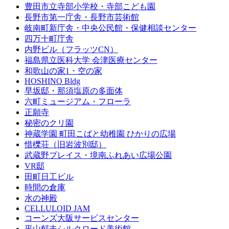
豊田市立寺部小学校・寺部こども園
長野市第一庁舎・長野市芸術館
岐南町新庁舎・中央公⺠館・保健相談センター
四万十町庁舎
内野ビル（フラッツCN）
福島県立医科大学 会津医療センター
和歌山の家1・空の家
HOSHINO Bldg
早坂邸・那須塩原の多面体
六町ミュージアム・フローラ
正願寺
秘密のクリ園
神蔵学園 町田こばと幼稚園 ひかりの広場
惜櫟荘（旧岩波別邸）
武蔵野プレイス・境南ふれあい広場公園
VR邸
田町日工ビル
時間の倉庫
水の神殿
CELLULOID JAM
コーンズ大阪サービスセンター
平山郁夫シルクロード美術館