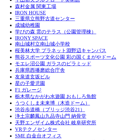
森村金属 関東工場
IRON HOUSE
三重県立熊野古道センター
成城幼稚園
学びの森 雲のテラス（公園管理棟）
IRONY SPACE
南山城村立南山城小学校
桜美林大学 プラネット淵野辺キャンパス
熊谷スポーツ文化公園 彩の国くまがやドーム
モエレ沼公園 ガラスのピラミッド
兵庫県西播磨総合庁舎
友泉道玄坂ビル
星の子愛児園
F1 ガレージ
栃木県なかがわ水遊園 おもしろ魚館
うつくしま未来博（木造ドーム）
渋谷歩道橋（ブリッジ渋谷21）
浄土宗麟鳳山九品寺山門 納骨堂
天野エンザイム株式会社 岐阜研究所
VRテクノセンター
SME 白金台オフィス