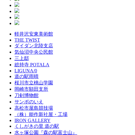
軽井沢安東美術館
THE TWIST
ダイダン北陸支店
気仙沼中央公民館
三上邸
総持寺 POTALA
LIGUNA/0
道の駅雨晴
桜川市立桃山学園
岡崎市額田支所
刀剣博物館
サンポのいえ
高松市屋島競技場
（株）能作新社屋・工場
IRON GALLERY
くしがきの里 道の駅
水ヶ塚公園『森の駅富士山』