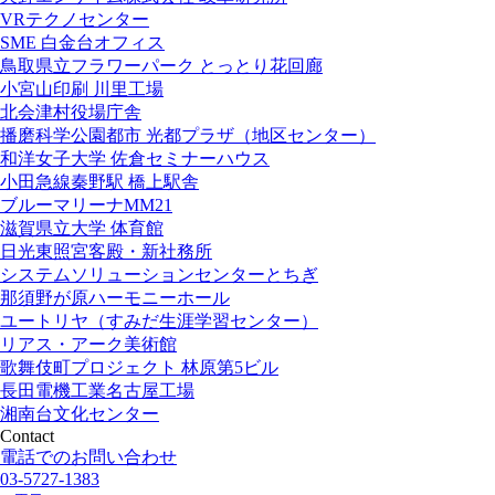
VRテクノセンター
SME 白金台オフィス
鳥取県立フラワーパーク とっとり花回廊
小宮山印刷 川里工場
北会津村役場庁舎
播磨科学公園都市 光都プラザ（地区センター）
和洋女子大学 佐倉セミナーハウス
小田急線秦野駅 橋上駅舎
ブルーマリーナMM21
滋賀県立大学 体育館
日光東照宮客殿・新社務所
システムソリューションセンターとちぎ
那須野が原ハーモニーホール
ユートリヤ（すみだ生涯学習センター）
リアス・アーク美術館
歌舞伎町プロジェクト 林原第5ビル
長田電機工業名古屋工場
湘南台文化センター
Contact
電話でのお問い合わせ
03-5727-1383