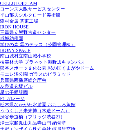
CELLULOID JAM
コーンズ大阪サービスセンター
平山郁夫シルクロード美術館
森村金属 関東工場
IRON HOUSE
三重県立熊野古道センター
成城幼稚園
学びの森 雲のテラス（公園管理棟）
IRONY SPACE
南山城村立南山城小学校
桜美林大学 プラネット淵野辺キャンパス
熊谷スポーツ文化公園 彩の国くまがやドーム
モエレ沼公園 ガラスのピラミッド
兵庫県西播磨総合庁舎
友泉道玄坂ビル
星の子愛児園
F1 ガレージ
栃木県なかがわ水遊園 おもしろ魚館
うつくしま未来博（木造ドーム）
渋谷歩道橋（ブリッジ渋谷21）
浄土宗麟鳳山九品寺山門 納骨堂
天野エンザイム株式会社 岐阜研究所