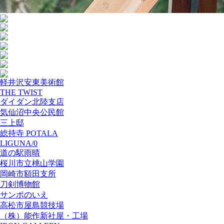
軽井沢安東美術館
THE TWIST
ダイダン北陸支店
気仙沼中央公民館
三上邸
総持寺 POTALA
LIGUNA/0
道の駅雨晴
桜川市立桃山学園
岡崎市額田支所
刀剣博物館
サンポのいえ
高松市屋島競技場
（株）能作新社屋・工場