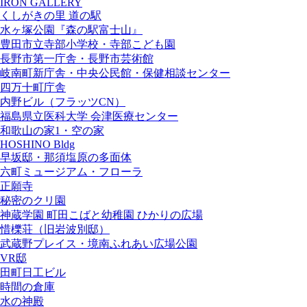
IRON GALLERY
くしがきの里 道の駅
水ヶ塚公園『森の駅富士山』
豊田市立寺部小学校・寺部こども園
長野市第一庁舎・長野市芸術館
岐南町新庁舎・中央公⺠館・保健相談センター
四万十町庁舎
内野ビル（フラッツCN）
福島県立医科大学 会津医療センター
和歌山の家1・空の家
HOSHINO Bldg
早坂邸・那須塩原の多面体
六町ミュージアム・フローラ
正願寺
秘密のクリ園
神蔵学園 町田こばと幼稚園 ひかりの広場
惜櫟荘（旧岩波別邸）
武蔵野プレイス・境南ふれあい広場公園
VR邸
田町日工ビル
時間の倉庫
水の神殿