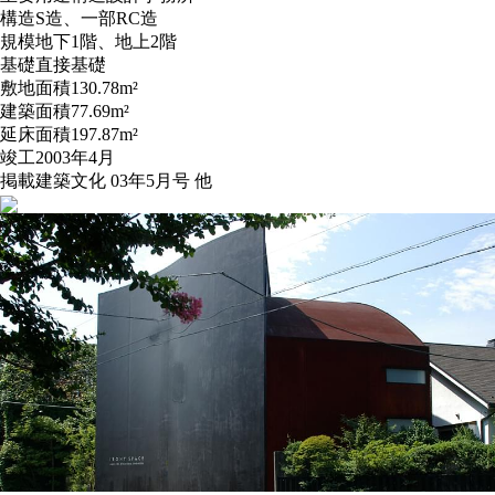
構造
S造、一部RC造
規模
地下1階、地上2階
基礎
直接基礎
敷地面積
130.78m²
建築面積
77.69m²
延床面積
197.87m²
竣工
2003年4月
掲載
建築文化 03年5月号 他