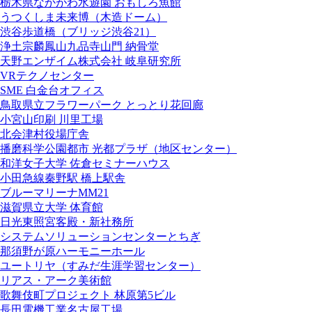
栃木県なかがわ水遊園 おもしろ魚館
うつくしま未来博（木造ドーム）
渋谷歩道橋（ブリッジ渋谷21）
浄土宗麟鳳山九品寺山門 納骨堂
天野エンザイム株式会社 岐阜研究所
VRテクノセンター
SME 白金台オフィス
鳥取県立フラワーパーク とっとり花回廊
小宮山印刷 川里工場
北会津村役場庁舎
播磨科学公園都市 光都プラザ（地区センター）
和洋女子大学 佐倉セミナーハウス
小田急線秦野駅 橋上駅舎
ブルーマリーナMM21
滋賀県立大学 体育館
日光東照宮客殿・新社務所
システムソリューションセンターとちぎ
那須野が原ハーモニーホール
ユートリヤ（すみだ生涯学習センター）
リアス・アーク美術館
歌舞伎町プロジェクト 林原第5ビル
長田電機工業名古屋工場