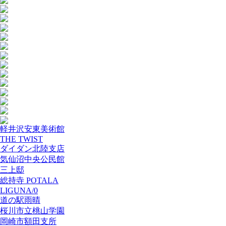
軽井沢安東美術館
THE TWIST
ダイダン北陸支店
気仙沼中央公民館
三上邸
総持寺 POTALA
LIGUNA/0
道の駅雨晴
桜川市立桃山学園
岡崎市額田支所