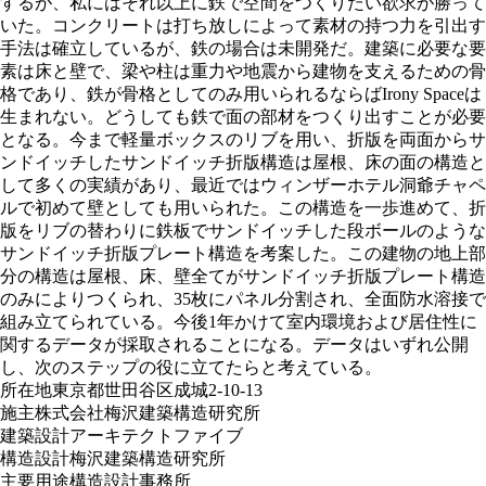
するが、私にはそれ以上に鉄で空間をつくりたい欲求が勝って
いた。コンクリートは打ち放しによって素材の持つ力を引出す
手法は確立しているが、鉄の場合は未開発だ。建築に必要な要
素は床と壁で、梁や柱は重力や地震から建物を支えるための骨
格であり、鉄が骨格としてのみ用いられるならばIrony Spaceは
生まれない。どうしても鉄で面の部材をつくり出すことが必要
となる。今まで軽量ボックスのリブを用い、折版を両面からサ
ンドイッチしたサンドイッチ折版構造は屋根、床の面の構造と
して多くの実績があり、最近ではウィンザーホテル洞爺チャペ
ルで初めて壁としても用いられた。この構造を一歩進めて、折
版をリブの替わりに鉄板でサンドイッチした段ボールのような
サンドイッチ折版プレート構造を考案した。この建物の地上部
分の構造は屋根、床、壁全てがサンドイッチ折版プレート構造
のみによりつくられ、35枚にパネル分割され、全面防水溶接で
組み立てられている。今後1年かけて室内環境および居住性に
関するデータが採取されることになる。データはいずれ公開
し、次のステップの役に立てたらと考えている。
所在地
東京都世田谷区成城2-10-13
施主
株式会社梅沢建築構造研究所
建築設計
アーキテクトファイブ
構造設計
梅沢建築構造研究所
主要用途
構造設計事務所