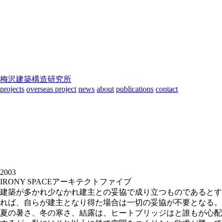
梅沢建築構造研究所
projects
overseas project
news
about
publications
contact
2003
IRONY SPACE
アーキテクトファイブ
建築が多かれ少なかれ建主との妥協で成り立つものであるとす
れば、自らが建主となり得た場合は一切の妥協が不要となる。
夏の暑さ、冬の寒さ、結露は、ヒートブリッジはと誰もが心配