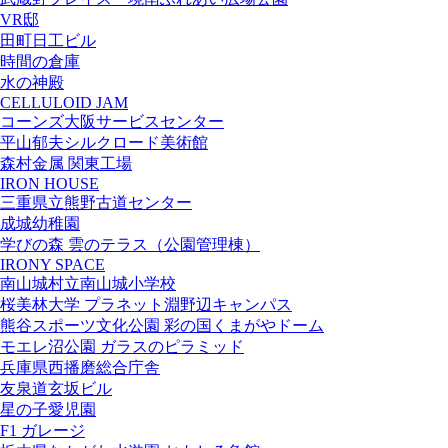
VR邸
田町日工ビル
時間の倉庫
水の神殿
CELLULOID JAM
コーンズ大阪サービスセンター
平山郁夫シルクロード美術館
森村金属 関東工場
IRON HOUSE
三重県立熊野古道センター
成城幼稚園
学びの森 雲のテラス（公園管理棟）
IRONY SPACE
南山城村立南山城小学校
桜美林大学 プラネット淵野辺キャンパス
熊谷スポーツ文化公園 彩の国くまがやドーム
モエレ沼公園 ガラスのピラミッド
兵庫県西播磨総合庁舎
友泉道玄坂ビル
星の子愛児園
F1 ガレージ