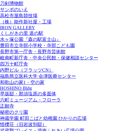
刀剣博物館
サンポのいえ
高松市屋島競技場
（株）能作新社屋・工場
IRON GALLERY
くしがきの里 道の駅
水ヶ塚公園『森の駅富士山』
豊田市立寺部小学校・寺部こども園
長野市第一庁舎・長野市芸術館
岐南町新庁舎・中央公⺠館・保健相談センター
四万十町庁舎
内野ビル（フラッツCN）
福島県立医科大学 会津医療センター
和歌山の家1・空の家
HOSHINO Bldg
早坂邸・那須塩原の多面体
六町ミュージアム・フローラ
正願寺
秘密のクリ園
神蔵学園 町田こばと幼稚園 ひかりの広場
惜櫟荘（旧岩波別邸）
武蔵野プレイス・境南ふれあい広場公園