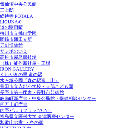
気仙沼中央公民館
三上邸
総持寺 POTALA
LIGUNA/0
道の駅雨晴
桜川市立桃山学園
岡崎市額田支所
刀剣博物館
サンポのいえ
高松市屋島競技場
（株）能作新社屋・工場
IRON GALLERY
くしがきの里 道の駅
水ヶ塚公園『森の駅富士山』
豊田市立寺部小学校・寺部こども園
長野市第一庁舎・長野市芸術館
岐南町新庁舎・中央公⺠館・保健相談センター
四万十町庁舎
内野ビル（フラッツCN）
福島県立医科大学 会津医療センター
和歌山の家1・空の家