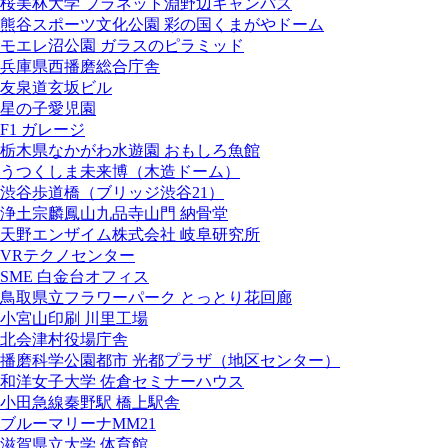
桜美林大学 プラネット淵野辺キャンパス
熊谷スポーツ文化公園 彩の国くまがやドーム
モエレ沼公園 ガラスのピラミッド
兵庫県西播磨総合庁舎
友泉道玄坂ビル
星の子愛児園
F1 ガレージ
栃木県なかがわ水遊園 おもしろ魚館
うつくしま未来博（木造ドーム）
渋谷歩道橋（ブリッジ渋谷21）
浄土宗麟鳳山九品寺山門 納骨堂
天野エンザイム株式会社 岐阜研究所
VRテクノセンター
SME 白金台オフィス
鳥取県立フラワーパーク とっとり花回廊
小宮山印刷 川里工場
北会津村役場庁舎
播磨科学公園都市 光都プラザ（地区センター）
和洋女子大学 佐倉セミナーハウス
小田急線秦野駅 橋上駅舎
ブルーマリーナMM21
滋賀県立大学 体育館