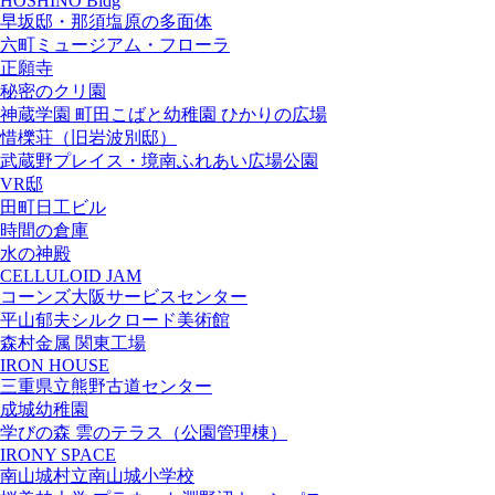
HOSHINO Bldg
早坂邸・那須塩原の多面体
六町ミュージアム・フローラ
正願寺
秘密のクリ園
神蔵学園 町田こばと幼稚園 ひかりの広場
惜櫟荘（旧岩波別邸）
武蔵野プレイス・境南ふれあい広場公園
VR邸
田町日工ビル
時間の倉庫
水の神殿
CELLULOID JAM
コーンズ大阪サービスセンター
平山郁夫シルクロード美術館
森村金属 関東工場
IRON HOUSE
三重県立熊野古道センター
成城幼稚園
学びの森 雲のテラス（公園管理棟）
IRONY SPACE
南山城村立南山城小学校