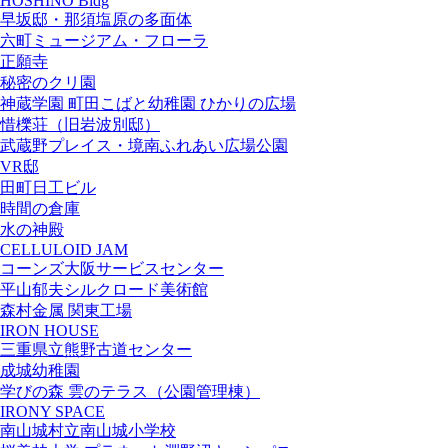
HOSHINO Bldg
早坂邸・那須塩原の多面体
六町ミュージアム・フローラ
正願寺
秘密のクリ園
神蔵学園 町田こばと幼稚園 ひかりの広場
惜櫟荘（旧岩波別邸）
武蔵野プレイス・境南ふれあい広場公園
VR邸
田町日工ビル
時間の倉庫
水の神殿
CELLULOID JAM
コーンズ大阪サービスセンター
平山郁夫シルクロード美術館
森村金属 関東工場
IRON HOUSE
三重県立熊野古道センター
成城幼稚園
学びの森 雲のテラス（公園管理棟）
IRONY SPACE
南山城村立南山城小学校