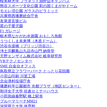
桜美林大学 プラネット淵野辺キャンパス
熊谷スポーツ文化公園 彩の国くまがやドーム
モエレ沼公園 ガラスのピラミッド
兵庫県西播磨総合庁舎
友泉道玄坂ビル
星の子愛児園
F1 ガレージ
栃木県なかがわ水遊園 おもしろ魚館
うつくしま未来博（木造ドーム）
渋谷歩道橋（ブリッジ渋谷21）
浄土宗麟鳳山九品寺山門 納骨堂
天野エンザイム株式会社 岐阜研究所
VRテクノセンター
SME 白金台オフィス
鳥取県立フラワーパーク とっとり花回廊
小宮山印刷 川里工場
北会津村役場庁舎
播磨科学公園都市 光都プラザ（地区センター）
和洋女子大学 佐倉セミナーハウス
小田急線秦野駅 橋上駅舎
ブルーマリーナMM21
滋賀県立大学 体育館