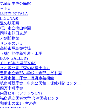
気仙沼中央公民館
三上邸
総持寺 POTALA
LIGUNA/0
道の駅雨晴
桜川市立桃山学園
岡崎市額田支所
刀剣博物館
サンポのいえ
高松市屋島競技場
（株）能作新社屋・工場
IRON GALLERY
くしがきの里 道の駅
水ヶ塚公園『森の駅富士山』
豊田市立寺部小学校・寺部こども園
長野市第一庁舎・長野市芸術館
岐南町新庁舎・中央公⺠館・保健相談センター
四万十町庁舎
内野ビル（フラッツCN）
福島県立医科大学 会津医療センター
和歌山の家1・空の家