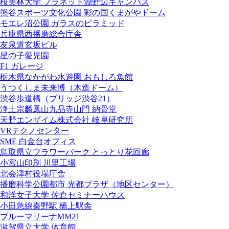
桜美林大学 プラネット淵野辺キャンパス
熊谷スポーツ文化公園 彩の国くまがやドーム
モエレ沼公園 ガラスのピラミッド
兵庫県西播磨総合庁舎
友泉道玄坂ビル
星の子愛児園
F1 ガレージ
栃木県なかがわ水遊園 おもしろ魚館
うつくしま未来博（木造ドーム）
渋谷歩道橋（ブリッジ渋谷21）
浄土宗麟鳳山九品寺山門 納骨堂
天野エンザイム株式会社 岐阜研究所
VRテクノセンター
SME 白金台オフィス
鳥取県立フラワーパーク とっとり花回廊
小宮山印刷 川里工場
北会津村役場庁舎
播磨科学公園都市 光都プラザ（地区センター）
和洋女子大学 佐倉セミナーハウス
小田急線秦野駅 橋上駅舎
ブルーマリーナMM21
滋賀県立大学 体育館