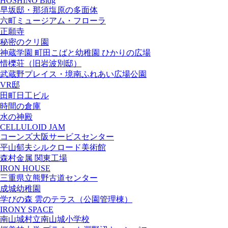
HOSHINO Bldg
早坂邸・那須塩原の多面体
六町ミュージアム・フローラ
正願寺
秘密のクリ園
神蔵学園 町田こばと幼稚園 ひかりの広場
惜櫟荘（旧岩波別邸）
武蔵野プレイス・境南ふれあい広場公園
VR邸
田町日工ビル
時間の倉庫
水の神殿
CELLULOID JAM
コーンズ大阪サービスセンター
平山郁夫シルクロード美術館
森村金属 関東工場
IRON HOUSE
三重県立熊野古道センター
成城幼稚園
学びの森 雲のテラス（公園管理棟）
IRONY SPACE
南山城村立南山城小学校