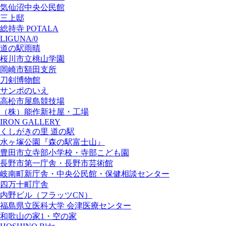
気仙沼中央公民館
三上邸
総持寺 POTALA
LIGUNA/0
道の駅雨晴
桜川市立桃山学園
岡崎市額田支所
刀剣博物館
サンポのいえ
高松市屋島競技場
（株）能作新社屋・工場
IRON GALLERY
くしがきの里 道の駅
水ヶ塚公園『森の駅富士山』
豊田市立寺部小学校・寺部こども園
長野市第一庁舎・長野市芸術館
岐南町新庁舎・中央公⺠館・保健相談センター
四万十町庁舎
内野ビル（フラッツCN）
福島県立医科大学 会津医療センター
和歌山の家1・空の家