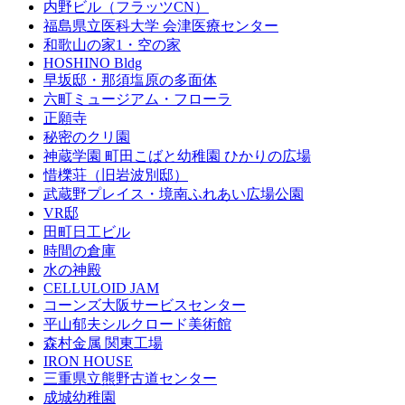
内野ビル（フラッツCN）
福島県立医科大学 会津医療センター
和歌山の家1・空の家
HOSHINO Bldg
早坂邸・那須塩原の多面体
六町ミュージアム・フローラ
正願寺
秘密のクリ園
神蔵学園 町田こばと幼稚園 ひかりの広場
惜櫟荘（旧岩波別邸）
武蔵野プレイス・境南ふれあい広場公園
VR邸
田町日工ビル
時間の倉庫
水の神殿
CELLULOID JAM
コーンズ大阪サービスセンター
平山郁夫シルクロード美術館
森村金属 関東工場
IRON HOUSE
三重県立熊野古道センター
成城幼稚園