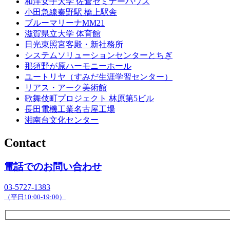
和洋女子大学 佐倉セミナーハウス
小田急線秦野駅 橋上駅舎
ブルーマリーナMM21
滋賀県立大学 体育館
日光東照宮客殿・新社務所
システムソリューションセンターとちぎ
那須野が原ハーモニーホール
ユートリヤ（すみだ生涯学習センター）
リアス・アーク美術館
歌舞伎町プロジェクト 林原第5ビル
長田電機工業名古屋工場
湘南台文化センター
Contact
電話でのお問い合わせ
03-5727-1383
（平日10:00-19:00）