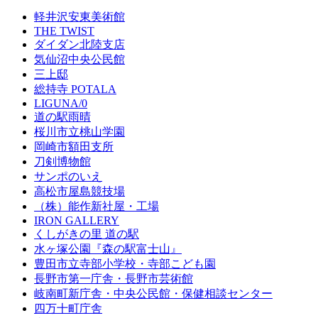
軽井沢安東美術館
THE TWIST
ダイダン北陸支店
気仙沼中央公民館
三上邸
総持寺 POTALA
LIGUNA/0
道の駅雨晴
桜川市立桃山学園
岡崎市額田支所
刀剣博物館
サンポのいえ
高松市屋島競技場
（株）能作新社屋・工場
IRON GALLERY
くしがきの里 道の駅
水ヶ塚公園『森の駅富士山』
豊田市立寺部小学校・寺部こども園
長野市第一庁舎・長野市芸術館
岐南町新庁舎・中央公⺠館・保健相談センター
四万十町庁舎