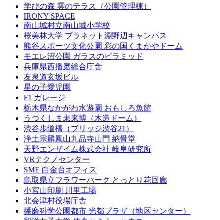
学びの森 雲のテラス（公園管理棟）
IRONY SPACE
南山城村立南山城小学校
桜美林大学 プラネット淵野辺キャンパス
熊谷スポーツ文化公園 彩の国くまがやドーム
モエレ沼公園 ガラスのピラミッド
兵庫県西播磨総合庁舎
友泉道玄坂ビル
星の子愛児園
F1 ガレージ
栃木県なかがわ水遊園 おもしろ魚館
うつくしま未来博（木造ドーム）
渋谷歩道橋（ブリッジ渋谷21）
浄土宗麟鳳山九品寺山門 納骨堂
天野エンザイム株式会社 岐阜研究所
VRテクノセンター
SME 白金台オフィス
鳥取県立フラワーパーク とっとり花回廊
小宮山印刷 川里工場
北会津村役場庁舎
播磨科学公園都市 光都プラザ（地区センター）