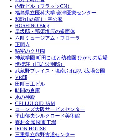
内野ビル（フラッツCN）
福島県立医科大学 会津医療センター
和歌山の家1・空の家
HOSHINO Bldg
早坂邸・那須塩原の多面体
六町ミュージアム・フローラ
正願寺
秘密のクリ園
神蔵学園 町田こばと幼稚園 ひかりの広場
惜櫟荘（旧岩波別邸）
武蔵野プレイス・境南ふれあい広場公園
VR邸
田町日工ビル
時間の倉庫
水の神殿
CELLULOID JAM
コーンズ大阪サービスセンター
平山郁夫シルクロード美術館
森村金属 関東工場
IRON HOUSE
三重県立熊野古道センター