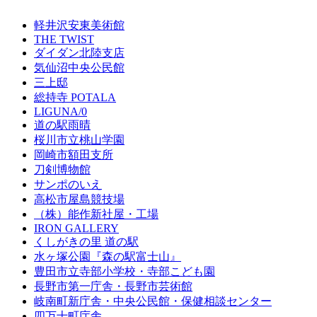
軽井沢安東美術館
THE TWIST
ダイダン北陸支店
気仙沼中央公民館
三上邸
総持寺 POTALA
LIGUNA/0
道の駅雨晴
桜川市立桃山学園
岡崎市額田支所
刀剣博物館
サンポのいえ
高松市屋島競技場
（株）能作新社屋・工場
IRON GALLERY
くしがきの里 道の駅
水ヶ塚公園『森の駅富士山』
豊田市立寺部小学校・寺部こども園
長野市第一庁舎・長野市芸術館
岐南町新庁舎・中央公⺠館・保健相談センター
四万十町庁舎