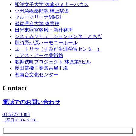
和洋女子大学 佐倉セミナーハウス
小田急線秦野駅 橋上駅舎
ブルーマリーナMM21
滋賀県立大学 体育館
日光東照宮客殿・新社務所
システムソリューションセンターとちぎ
那須野が原ハーモニーホール
ユートリヤ（すみだ生涯学習センター）
リアス・アーク美術館
歌舞伎町プロジェクト 林原第5ビル
長田電機工業名古屋工場
湘南台文化センター
Contact
電話でのお問い合わせ
03-5727-1383
（平日10:00-19:00）