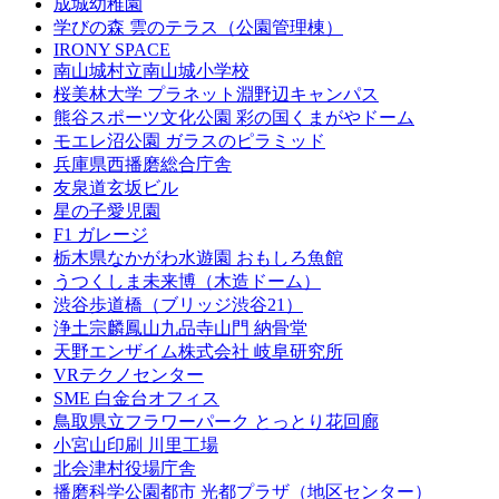
成城幼稚園
学びの森 雲のテラス（公園管理棟）
IRONY SPACE
南山城村立南山城小学校
桜美林大学 プラネット淵野辺キャンパス
熊谷スポーツ文化公園 彩の国くまがやドーム
モエレ沼公園 ガラスのピラミッド
兵庫県西播磨総合庁舎
友泉道玄坂ビル
星の子愛児園
F1 ガレージ
栃木県なかがわ水遊園 おもしろ魚館
うつくしま未来博（木造ドーム）
渋谷歩道橋（ブリッジ渋谷21）
浄土宗麟鳳山九品寺山門 納骨堂
天野エンザイム株式会社 岐阜研究所
VRテクノセンター
SME 白金台オフィス
鳥取県立フラワーパーク とっとり花回廊
小宮山印刷 川里工場
北会津村役場庁舎
播磨科学公園都市 光都プラザ（地区センター）