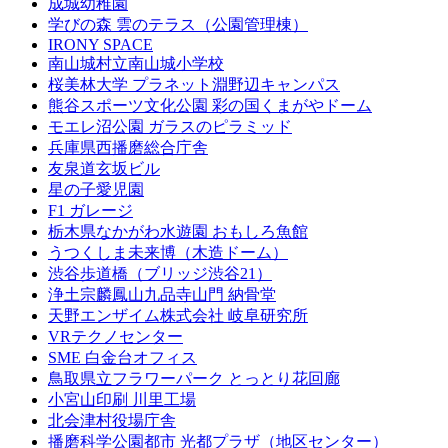
成城幼稚園
学びの森 雲のテラス（公園管理棟）
IRONY SPACE
南山城村立南山城小学校
桜美林大学 プラネット淵野辺キャンパス
熊谷スポーツ文化公園 彩の国くまがやドーム
モエレ沼公園 ガラスのピラミッド
兵庫県西播磨総合庁舎
友泉道玄坂ビル
星の子愛児園
F1 ガレージ
栃木県なかがわ水遊園 おもしろ魚館
うつくしま未来博（木造ドーム）
渋谷歩道橋（ブリッジ渋谷21）
浄土宗麟鳳山九品寺山門 納骨堂
天野エンザイム株式会社 岐阜研究所
VRテクノセンター
SME 白金台オフィス
鳥取県立フラワーパーク とっとり花回廊
小宮山印刷 川里工場
北会津村役場庁舎
播磨科学公園都市 光都プラザ（地区センター）