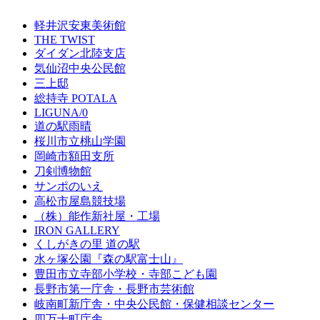
軽井沢安東美術館
THE TWIST
ダイダン北陸支店
気仙沼中央公民館
三上邸
総持寺 POTALA
LIGUNA/0
道の駅雨晴
桜川市立桃山学園
岡崎市額田支所
刀剣博物館
サンポのいえ
高松市屋島競技場
（株）能作新社屋・工場
IRON GALLERY
くしがきの里 道の駅
水ヶ塚公園『森の駅富士山』
豊田市立寺部小学校・寺部こども園
長野市第一庁舎・長野市芸術館
岐南町新庁舎・中央公⺠館・保健相談センター
四万十町庁舎