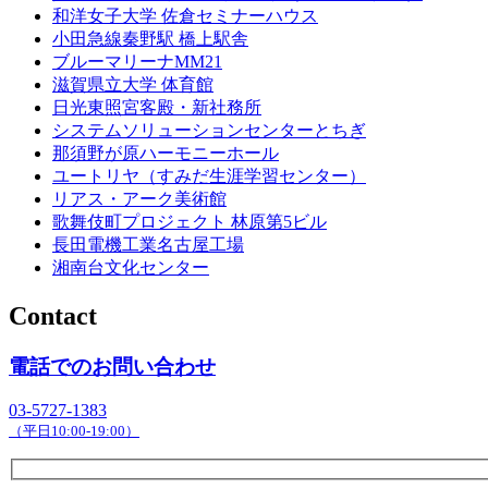
和洋女子大学 佐倉セミナーハウス
小田急線秦野駅 橋上駅舎
ブルーマリーナMM21
滋賀県立大学 体育館
日光東照宮客殿・新社務所
システムソリューションセンターとちぎ
那須野が原ハーモニーホール
ユートリヤ（すみだ生涯学習センター）
リアス・アーク美術館
歌舞伎町プロジェクト 林原第5ビル
長田電機工業名古屋工場
湘南台文化センター
Contact
電話でのお問い合わせ
03-5727-1383
（平日10:00-19:00）