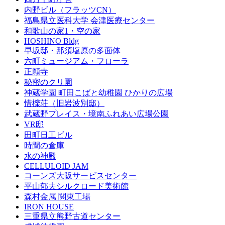
内野ビル（フラッツCN）
福島県立医科大学 会津医療センター
和歌山の家1・空の家
HOSHINO Bldg
早坂邸・那須塩原の多面体
六町ミュージアム・フローラ
正願寺
秘密のクリ園
神蔵学園 町田こばと幼稚園 ひかりの広場
惜櫟荘（旧岩波別邸）
武蔵野プレイス・境南ふれあい広場公園
VR邸
田町日工ビル
時間の倉庫
水の神殿
CELLULOID JAM
コーンズ大阪サービスセンター
平山郁夫シルクロード美術館
森村金属 関東工場
IRON HOUSE
三重県立熊野古道センター