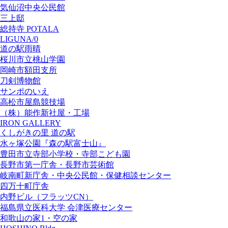
気仙沼中央公民館
三上邸
総持寺 POTALA
LIGUNA/0
道の駅雨晴
桜川市立桃山学園
岡崎市額田支所
刀剣博物館
サンポのいえ
高松市屋島競技場
（株）能作新社屋・工場
IRON GALLERY
くしがきの里 道の駅
水ヶ塚公園『森の駅富士山』
豊田市立寺部小学校・寺部こども園
長野市第一庁舎・長野市芸術館
岐南町新庁舎・中央公⺠館・保健相談センター
四万十町庁舎
内野ビル（フラッツCN）
福島県立医科大学 会津医療センター
和歌山の家1・空の家