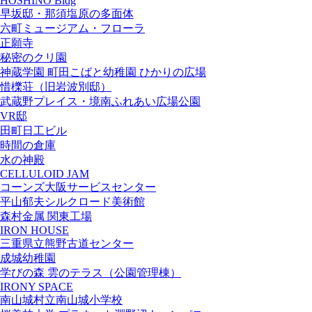
HOSHINO Bldg
早坂邸・那須塩原の多面体
六町ミュージアム・フローラ
正願寺
秘密のクリ園
神蔵学園 町田こばと幼稚園 ひかりの広場
惜櫟荘（旧岩波別邸）
武蔵野プレイス・境南ふれあい広場公園
VR邸
田町日工ビル
時間の倉庫
水の神殿
CELLULOID JAM
コーンズ大阪サービスセンター
平山郁夫シルクロード美術館
森村金属 関東工場
IRON HOUSE
三重県立熊野古道センター
成城幼稚園
学びの森 雲のテラス（公園管理棟）
IRONY SPACE
南山城村立南山城小学校