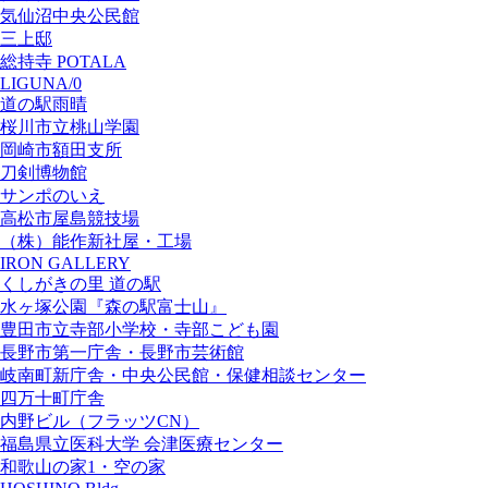
気仙沼中央公民館
三上邸
総持寺 POTALA
LIGUNA/0
道の駅雨晴
桜川市立桃山学園
岡崎市額田支所
刀剣博物館
サンポのいえ
高松市屋島競技場
（株）能作新社屋・工場
IRON GALLERY
くしがきの里 道の駅
水ヶ塚公園『森の駅富士山』
豊田市立寺部小学校・寺部こども園
長野市第一庁舎・長野市芸術館
岐南町新庁舎・中央公⺠館・保健相談センター
四万十町庁舎
内野ビル（フラッツCN）
福島県立医科大学 会津医療センター
和歌山の家1・空の家