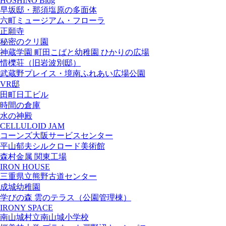
HOSHINO Bldg
早坂邸・那須塩原の多面体
六町ミュージアム・フローラ
正願寺
秘密のクリ園
神蔵学園 町田こばと幼稚園 ひかりの広場
惜櫟荘（旧岩波別邸）
武蔵野プレイス・境南ふれあい広場公園
VR邸
田町日工ビル
時間の倉庫
水の神殿
CELLULOID JAM
コーンズ大阪サービスセンター
平山郁夫シルクロード美術館
森村金属 関東工場
IRON HOUSE
三重県立熊野古道センター
成城幼稚園
学びの森 雲のテラス（公園管理棟）
IRONY SPACE
南山城村立南山城小学校