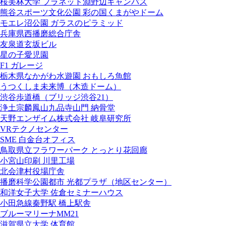
桜美林大学 プラネット淵野辺キャンパス
熊谷スポーツ文化公園 彩の国くまがやドーム
モエレ沼公園 ガラスのピラミッド
兵庫県西播磨総合庁舎
友泉道玄坂ビル
星の子愛児園
F1 ガレージ
栃木県なかがわ水遊園 おもしろ魚館
うつくしま未来博（木造ドーム）
渋谷歩道橋（ブリッジ渋谷21）
浄土宗麟鳳山九品寺山門 納骨堂
天野エンザイム株式会社 岐阜研究所
VRテクノセンター
SME 白金台オフィス
鳥取県立フラワーパーク とっとり花回廊
小宮山印刷 川里工場
北会津村役場庁舎
播磨科学公園都市 光都プラザ（地区センター）
和洋女子大学 佐倉セミナーハウス
小田急線秦野駅 橋上駅舎
ブルーマリーナMM21
滋賀県立大学 体育館