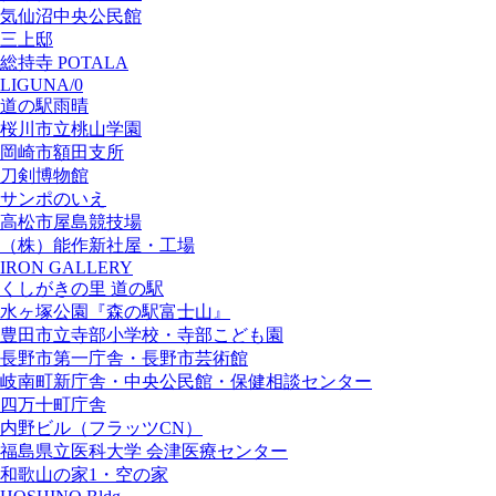
気仙沼中央公民館
三上邸
総持寺 POTALA
LIGUNA/0
道の駅雨晴
桜川市立桃山学園
岡崎市額田支所
刀剣博物館
サンポのいえ
高松市屋島競技場
（株）能作新社屋・工場
IRON GALLERY
くしがきの里 道の駅
水ヶ塚公園『森の駅富士山』
豊田市立寺部小学校・寺部こども園
長野市第一庁舎・長野市芸術館
岐南町新庁舎・中央公⺠館・保健相談センター
四万十町庁舎
内野ビル（フラッツCN）
福島県立医科大学 会津医療センター
和歌山の家1・空の家