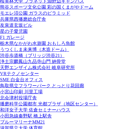
桜美林大学 プラネット淵野辺キャンパス
熊谷スポーツ文化公園 彩の国くまがやドーム
モエレ沼公園 ガラスのピラミッド
兵庫県西播磨総合庁舎
友泉道玄坂ビル
星の子愛児園
F1 ガレージ
栃木県なかがわ水遊園 おもしろ魚館
うつくしま未来博（木造ドーム）
渋谷歩道橋（ブリッジ渋谷21）
浄土宗麟鳳山九品寺山門 納骨堂
天野エンザイム株式会社 岐阜研究所
VRテクノセンター
SME 白金台オフィス
鳥取県立フラワーパーク とっとり花回廊
小宮山印刷 川里工場
北会津村役場庁舎
播磨科学公園都市 光都プラザ（地区センター）
和洋女子大学 佐倉セミナーハウス
小田急線秦野駅 橋上駅舎
ブルーマリーナMM21
滋賀県立大学 体育館