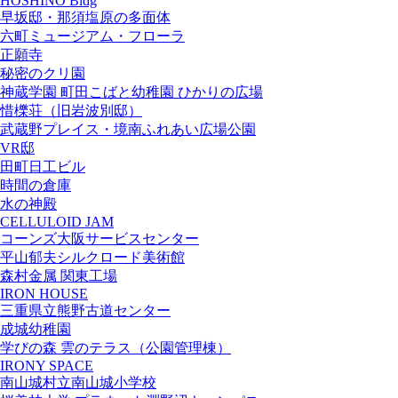
HOSHINO Bldg
早坂邸・那須塩原の多面体
六町ミュージアム・フローラ
正願寺
秘密のクリ園
神蔵学園 町田こばと幼稚園 ひかりの広場
惜櫟荘（旧岩波別邸）
武蔵野プレイス・境南ふれあい広場公園
VR邸
田町日工ビル
時間の倉庫
水の神殿
CELLULOID JAM
コーンズ大阪サービスセンター
平山郁夫シルクロード美術館
森村金属 関東工場
IRON HOUSE
三重県立熊野古道センター
成城幼稚園
学びの森 雲のテラス（公園管理棟）
IRONY SPACE
南山城村立南山城小学校