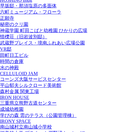
HOSHINO Bldg
早坂邸・那須塩原の多面体
六町ミュージアム・フローラ
正願寺
秘密のクリ園
神蔵学園 町田こばと幼稚園 ひかりの広場
惜櫟荘（旧岩波別邸）
武蔵野プレイス・境南ふれあい広場公園
VR邸
田町日工ビル
時間の倉庫
水の神殿
CELLULOID JAM
コーンズ大阪サービスセンター
平山郁夫シルクロード美術館
森村金属 関東工場
IRON HOUSE
三重県立熊野古道センター
成城幼稚園
学びの森 雲のテラス（公園管理棟）
IRONY SPACE
南山城村立南山城小学校