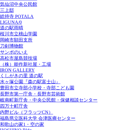
気仙沼中央公民館
三上邸
総持寺 POTALA
LIGUNA/0
道の駅雨晴
桜川市立桃山学園
岡崎市額田支所
刀剣博物館
サンポのいえ
高松市屋島競技場
（株）能作新社屋・工場
IRON GALLERY
くしがきの里 道の駅
水ヶ塚公園『森の駅富士山』
豊田市立寺部小学校・寺部こども園
長野市第一庁舎・長野市芸術館
岐南町新庁舎・中央公⺠館・保健相談センター
四万十町庁舎
内野ビル（フラッツCN）
福島県立医科大学 会津医療センター
和歌山の家1・空の家