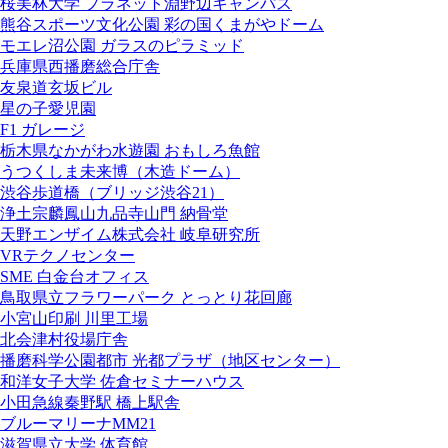
桜美林大学 プラネット淵野辺キャンパス
熊谷スポーツ文化公園 彩の国くまがやドーム
モエレ沼公園 ガラスのピラミッド
兵庫県西播磨総合庁舎
友泉道玄坂ビル
星の子愛児園
F1 ガレージ
栃木県なかがわ水遊園 おもしろ魚館
うつくしま未来博（木造ドーム）
渋谷歩道橋（ブリッジ渋谷21）
浄土宗麟鳳山九品寺山門 納骨堂
天野エンザイム株式会社 岐阜研究所
VRテクノセンター
SME 白金台オフィス
鳥取県立フラワーパーク とっとり花回廊
小宮山印刷 川里工場
北会津村役場庁舎
播磨科学公園都市 光都プラザ（地区センター）
和洋女子大学 佐倉セミナーハウス
小田急線秦野駅 橋上駅舎
ブルーマリーナMM21
滋賀県立大学 体育館