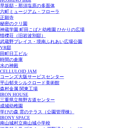
HOSHINO Bldg
早坂邸・那須塩原の多面体
六町ミュージアム・フローラ
正願寺
秘密のクリ園
神蔵学園 町田こばと幼稚園 ひかりの広場
惜櫟荘（旧岩波別邸）
武蔵野プレイス・境南ふれあい広場公園
VR邸
田町日工ビル
時間の倉庫
水の神殿
CELLULOID JAM
コーンズ大阪サービスセンター
平山郁夫シルクロード美術館
森村金属 関東工場
IRON HOUSE
三重県立熊野古道センター
成城幼稚園
学びの森 雲のテラス（公園管理棟）
IRONY SPACE
南山城村立南山城小学校