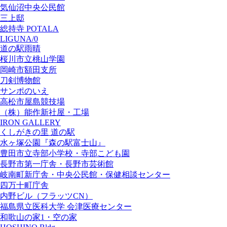
気仙沼中央公民館
三上邸
総持寺 POTALA
LIGUNA/0
道の駅雨晴
桜川市立桃山学園
岡崎市額田支所
刀剣博物館
サンポのいえ
高松市屋島競技場
（株）能作新社屋・工場
IRON GALLERY
くしがきの里 道の駅
水ヶ塚公園『森の駅富士山』
豊田市立寺部小学校・寺部こども園
長野市第一庁舎・長野市芸術館
岐南町新庁舎・中央公⺠館・保健相談センター
四万十町庁舎
内野ビル（フラッツCN）
福島県立医科大学 会津医療センター
和歌山の家1・空の家